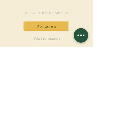
DONACIÓN
APOYA NUESTRA MISIÓN
Donación
Más información
SUSCRÍBETE AL
BOLETÍN
Más información
Apellido
Nombre de pila
E-mail