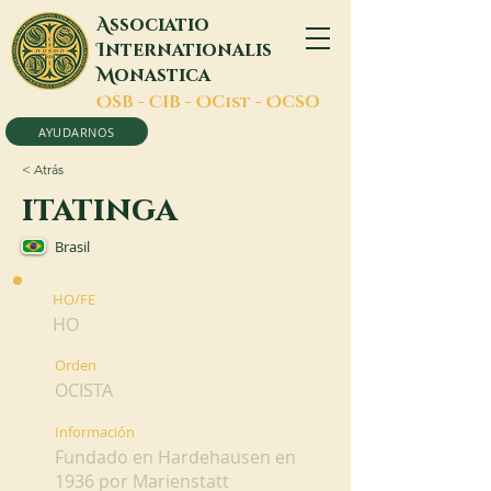
A
ssociatio
I
nternationalis
M
onastica
O
SB -
C
IB -
O
Cist -
O
CSO
AYUDARNOS
< Atrás
itatinga
Brasil
HO/FE
HO
Orden
OCISTA
Información
Fundado en Hardehausen en
1936 por Marienstatt