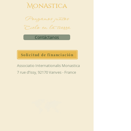
M
onAstica
Pongamos juntos
Cielo en la tierra
Contáctanos
Solicitud de financiación
Associatio Internationalis Monastica
7 rue d’Issy, 92170 Vanves - France
HAGA UNA