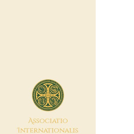
A
ssociatio
I
nternationalis