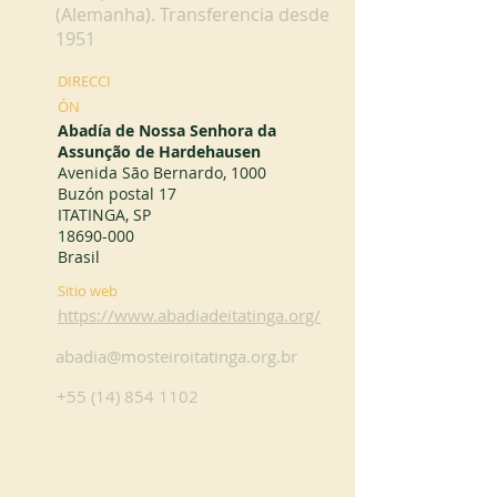
(Alemanha). Transferencia desde
1951
DIRECCI
ÓN
Abadía de Nossa Senhora da
Assunção de Hardehausen
Avenida São Bernardo, 1000
Buzón postal 17
ITATINGA, SP
18690-000
Brasil
Sitio web
https://www.abadiadeitatinga.org/
abadia@mosteiroitatinga.org.br
+55 (14) 854 1102