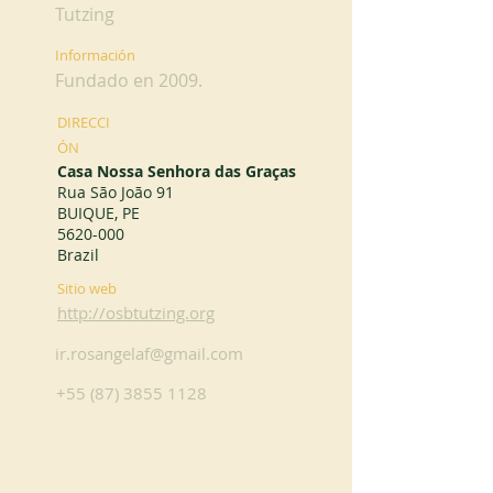
Tutzing
Información
Fundado en 2009.
DIRECCI
ÓN
Casa Nossa Senhora das Graças
Rua São João 91
BUIQUE, PE
5620-000
Brazil
Sitio web
http://osbtutzing.org
ir.rosangelaf@gmail.com
+55 (87) 3855 1128