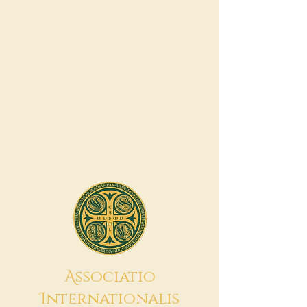
A
ssociatio
I
nternationalis