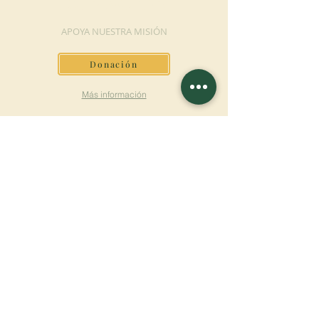
DONACIÓN
APOYA NUESTRA MISIÓN
Donación
Más información
SUSCRÍBETE AL
BOLETÍN
Más información
Apellido
Nombre de pila
E-mail