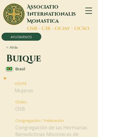
A
ssociatio
I
nternationalis
M
onastica
O
SB -
C
IB -
O
Cist -
O
CSO
AYUDARNOS
< Atrás
Buique
Brasil
HO/FE
Mujeres
Orden
OSB
Congregación / Federación
Congregación de las Hermanas
Benedictinas Misioneras de