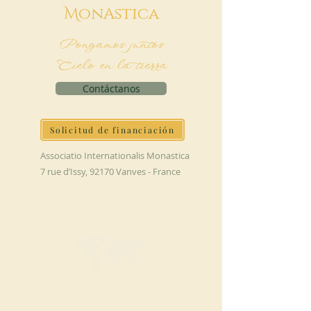
M
onAstica
Pongamos juntos
Cielo en la tierra
Contáctanos
Solicitud de financiación
Associatio Internationalis Monastica
7 rue d’Issy, 92170 Vanves - France
HAGA UNA