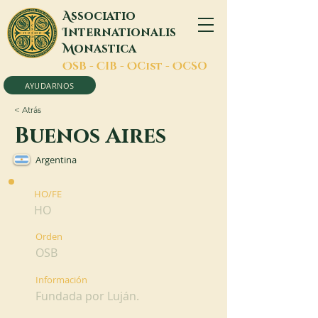
A
ssociatio
I
nternationalis
M
onastica
O
SB -
C
IB -
O
Cist -
O
CSO
AYUDARNOS
< Atrás
Buenos Aires
Argentina
HO/FE
HO
Orden
OSB
Información
Fundada por Luján.