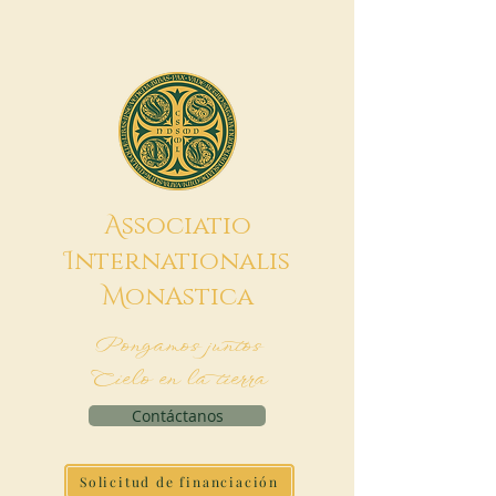
A
ssociatio
I
nternationalis
M
onAstica
Pongamos juntos
Cielo en la tierra
Contáctanos
Solicitud de financiación