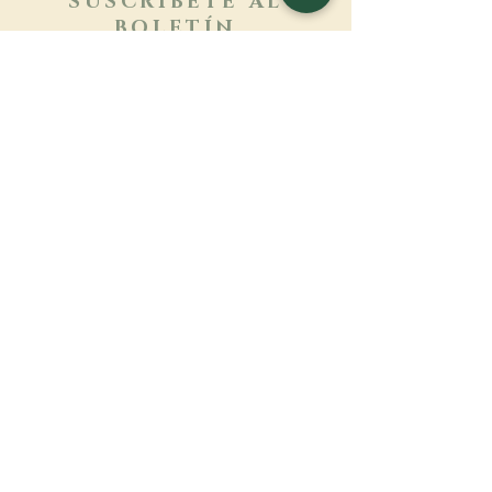
SUSCRÍBETE AL
BOLETÍN
Más información
Apellido
Nombre de pila
E-mail
Lengua
Nombre del monasterio