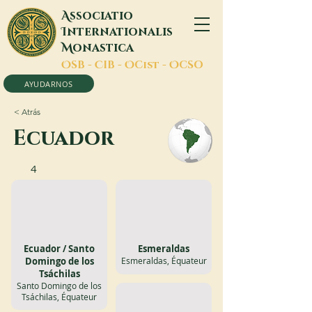
A
ssociatio
I
nternationalis
M
onastica
O
SB -
C
IB -
O
Cist -
O
CSO
AYUDARNOS
< Atrás
Ecuador
4
Ecuador / Santo
Esmeraldas
Domingo de los
Esmeraldas, Équateur
Tsáchilas
Santo Domingo de los
Tsáchilas, Équateur