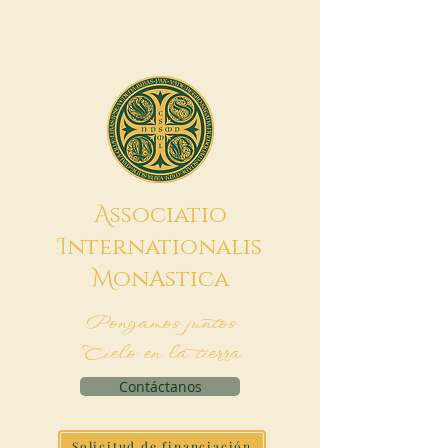
A
ssociatio
I
nternationalis
M
onAstica
Pongamos juntos
Cielo en la tierra
Contáctanos
Solicitud de financiación