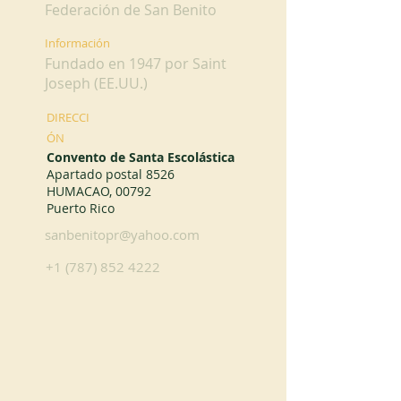
Federación de San Benito
Información
Fundado en 1947 por Saint
Joseph (EE.UU.)
DIRECCI
ÓN
Convento de Santa Escolástica
Apartado postal 8526
HUMACAO, 00792
Puerto Rico
sanbenitopr@yahoo.com
+1 (787) 852 4222