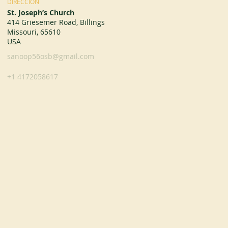
DIRECCIÓN
St. Joseph’s Church
414 Griesemer Road, Billings
Missouri, 65610
USA
sanoop56osb@gmail.com
+1 4172058617