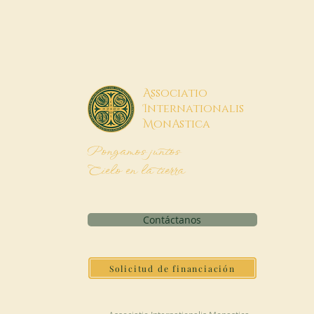
A
ssociatio
I
nternationalis
M
onAstica
Pongamos juntos
Cielo en la tierra
Contáctanos
Solicitud de financiación