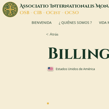
A
I
M
ssociatio
nternationalis
on
O
C
O
O
SB -
IB -
Cist -
CSO
BIENVENIDA
¿ QUIÉNES SOMOS ?
VIDA
< Atrás
Billin
Estados Unidos de América