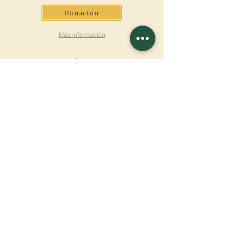
Donación
Más información
SUSCRÍBETE AL
BOLETÍN
Más información
Apellido
Nombre de pila
E-mail
Lengua