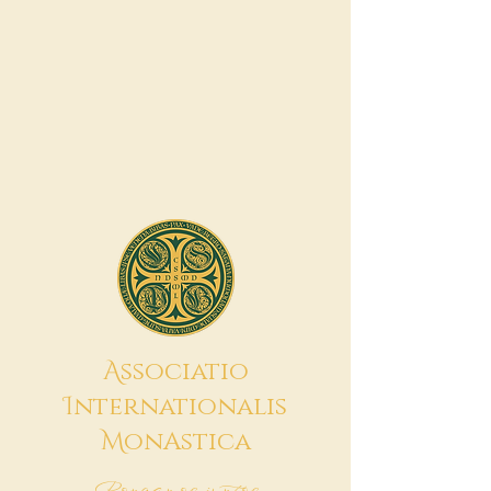
A
ssociatio
I
nternationalis
M
onAstica
Pongamos juntos