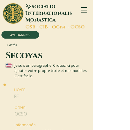
A
ssociatio
I
nternationalis
M
onastica
O
SB -
C
IB -
O
Cist -
O
CSO
AYUDARNOS
< Atrás
Secoyas
Je suis un paragraphe. Cliquez ici pour
ajouter votre propre texte et me modifier.
C'est facile.
HO/FE
FE
Orden
OCSO
Información