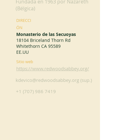
Fundada en 1963 por Nazareth
(Bélgica)
DIRECCI
ÓN
Monasterio de las Secuoyas
18104 Briceland Thorn Rd
Whitethorn CA 95589
EE.UU
Sitio web
https://www.redwoodsabbey.org/
kdevico@redwoodsabbey.org
(sup.)
+1 (707) 986 7419