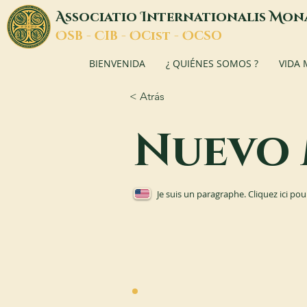
A
I
M
ssociatio
nternationalis
on
O
C
O
O
SB -
IB -
Cist -
CSO
BIENVENIDA
¿ QUIÉNES SOMOS ?
VIDA
< Atrás
Nuevo 
Je suis un paragraphe. Cliquez ici pou