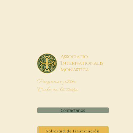
A
ssociatio
I
nternationalis
M
onAstica
Pongamos juntos
Cielo en la tierra
Contáctanos
Solicitud de financiación