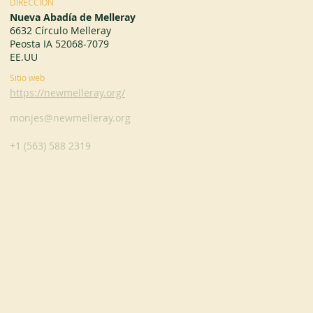
DIRECCIÓN
Nueva Abadía de Melleray
6632 Círculo Melleray
Peosta IA 52068-7079
EE.UU
Sitio web
https://newmelleray.org/
monjes@newmelleray.org
+1 (563) 588 2319