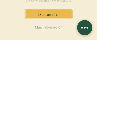
APOYA NUESTRA MISIÓN
Donación
Más información
SUSCRÍBETE AL
BOLETÍN
Más información
Apellido
Nombre de pila
E-mail
Lengua