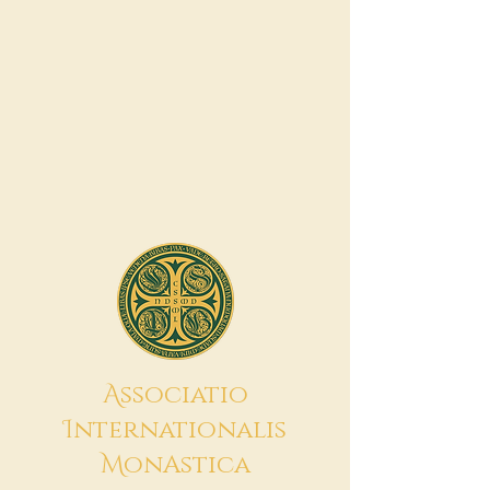
A
ssociatio
I
nternationalis
M
onAstica