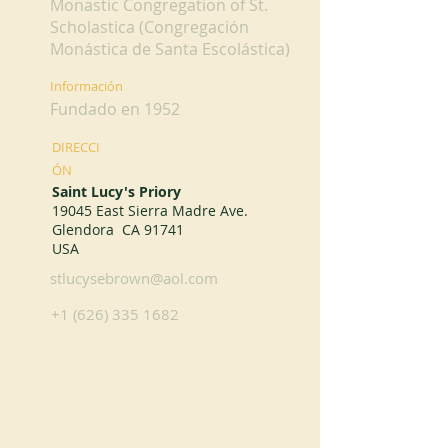
Monastic Congregation of St.
Scholastica (Congregación
Monástica de Santa Escolástica)
Información
Fundado en 1952
DIRECCI
ÓN
Saint Lucy's Priory
19045 East Sierra Madre Ave.
Glendora CA 91741
USA
stlucysebrown@aol.com
+1 (626) 335 1682