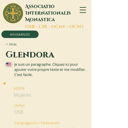
A
ssociatio
I
nternationalis
M
onastica
O
SB -
C
IB -
O
Cist -
O
CSO
AYUDARNOS
< Atrás
Glendora
Je suis un paragraphe. Cliquez ici pour
ajouter votre propre texte et me modifier.
C'est facile.
HO/FE
Mujeres
Orden
OSB
Congregación / Federación