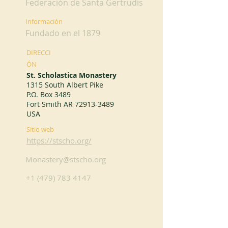
Federación de Santa Gertrudis
Información
Fundado en el 1879
DIRECCI
ÓN
St. Scholastica Monastery
1315 South Albert Pike
P.O. Box 3489
Fort Smith AR
72913-3489
USA
Sitio web
https://stscho.org/
Monastery@stscho.org
+1 (479) 783 4147