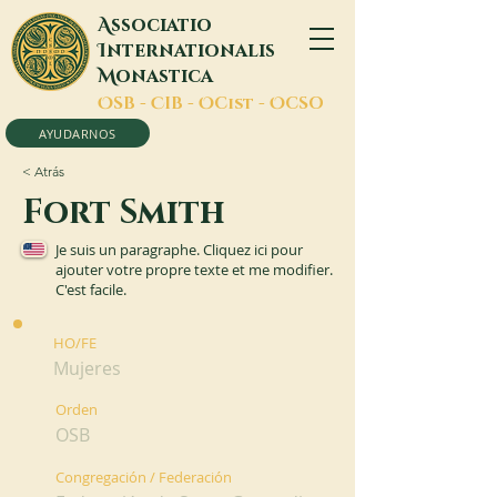
A
ssociatio
I
nternationalis
M
onastica
O
SB -
C
IB -
O
Cist -
O
CSO
AYUDARNOS
< Atrás
Fort Smith
Je suis un paragraphe. Cliquez ici pour
ajouter votre propre texte et me modifier.
C'est facile.
HO/FE
Mujeres
Orden
OSB
Congregación / Federación