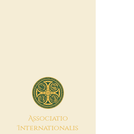
A
ssociatio
I
nternationalis