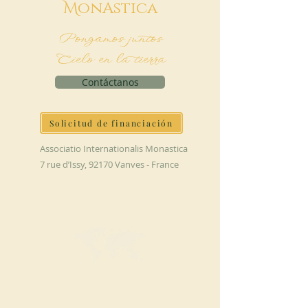
M
onAstica
Pongamos juntos
Cielo en la tierra
Contáctanos
Solicitud de financiación
Associatio Internationalis Monastica
7 rue d’Issy, 92170 Vanves - France
HAGA UNA
DONACIÓN