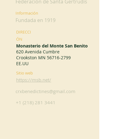
Federación de Santa Gertrudis
Información
Fundada en 1919
DIRECCI
ÓN
Monasterio del Monte San Benito
620 Avenida Cumbre
Crookston MN
56716-2799
EE.UU
Sitio web
https://msb.net/
crxbenedictines@gmail.com
+1 (218) 281 3441