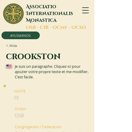
A
ssociatio
I
nternationalis
M
onastica
O
SB -
C
IB -
O
Cist -
O
CSO
AYUDARNOS
< Atrás
crookston
Je suis un paragraphe. Cliquez ici pour
ajouter votre propre texte et me modifier.
C'est facile.
HO/FE
FE
Orden
OSB
Congregación / Federación