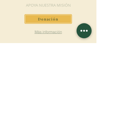
APOYA NUESTRA MISIÓN
Donación
Más información
SUSCRÍBETE AL
BOLETÍN
Más información
Apellido
Nombre de pila
E-mail
Lengua