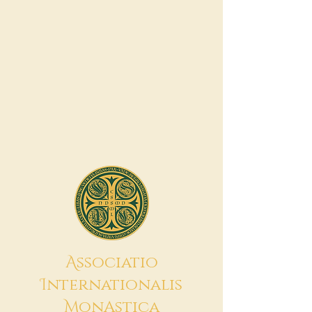
A
ssociatio
I
nternationalis
M
onAstica