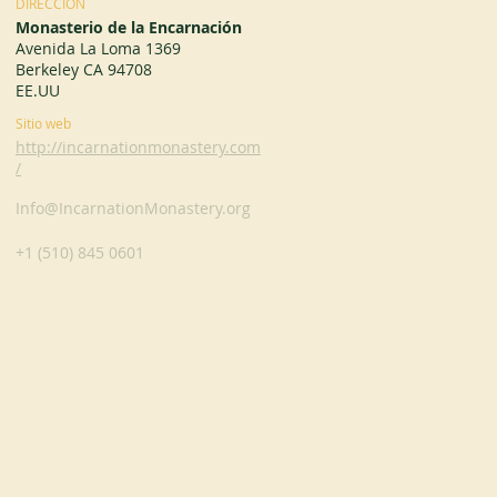
DIRECCIÓN
Monasterio de la Encarnación
Avenida La Loma 1369
Berkeley CA 94708
EE.UU
Sitio web
http://incarnationmonastery.com
/
Info@IncarnationMonastery.org
+1 (510) 845 0601