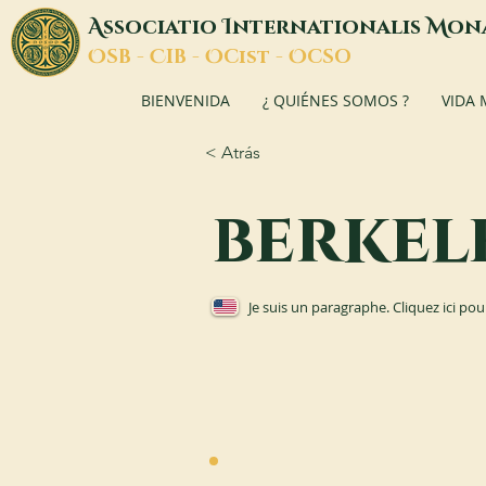
A
I
M
ssociatio
nternationalis
on
O
C
O
O
SB -
IB -
Cist -
CSO
BIENVENIDA
¿ QUIÉNES SOMOS ?
VIDA
< Atrás
berkel
Je suis un paragraphe. Cliquez ici pou