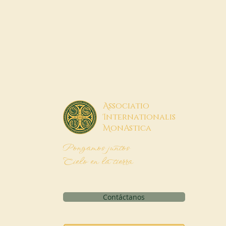
A
ssociatio
I
nternationalis
M
onAstica
Pongamos juntos
Cielo en la tierra
Contáctanos