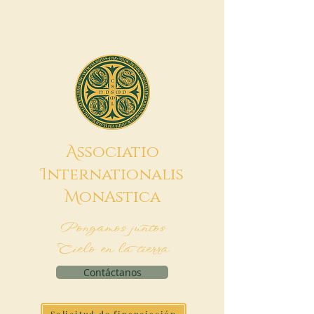
A
ssociatio
I
nternationalis
M
onAstica
Pongamos juntos
Cielo en la tierra
Contáctanos