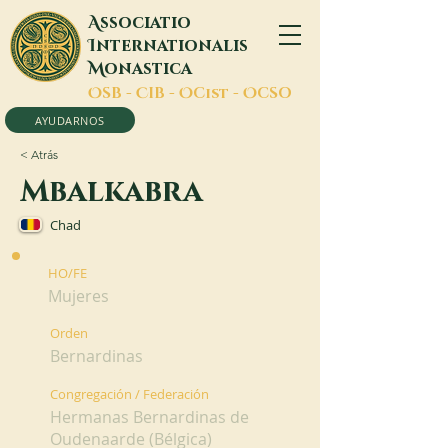
A
ssociatio
I
nternationalis
M
onastica
O
SB -
C
IB -
O
Cist -
O
CSO
AYUDARNOS
< Atrás
Mbalkabra
Chad
HO/FE
Mujeres
Orden
Bernardinas
Congregación / Federación
Hermanas Bernardinas de
Oudenaarde (Bélgica)