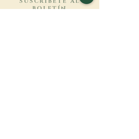
SUSCRÍBETE AL
BOLETÍN
Más información
Apellido
Nombre de pila
E-mail
Lengua
Nombre del monasterio