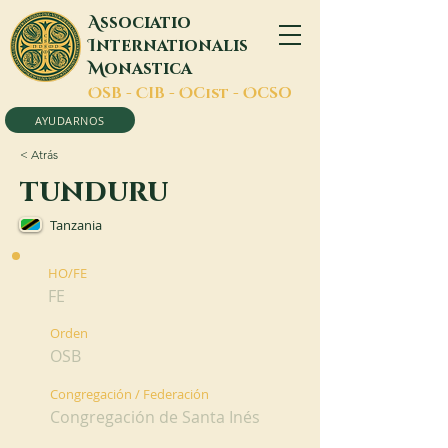
A
ssociatio
I
nternationalis
M
onastica
O
SB -
C
IB -
O
Cist -
O
CSO
AYUDARNOS
< Atrás
tunduru
Tanzania
HO/FE
FE
Orden
OSB
Congregación / Federación
Congregación de Santa Inés