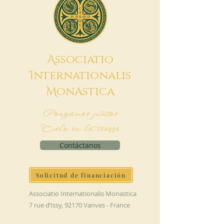
A
ssociatio
I
nternationalis
M
onAstica
Pongamos juntos
Cielo en la tierra
Contáctanos
Solicitud de financiación
Associatio Internationalis Monastica
7 rue d’Issy, 92170 Vanves - France