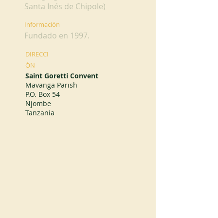
Santa Inés de Chipole)
Información
Fundado en 1997.
DIRECCI
ÓN
Saint Goretti Convent
Mavanga Parish
P.O. Box 54
Njombe
Tanzania