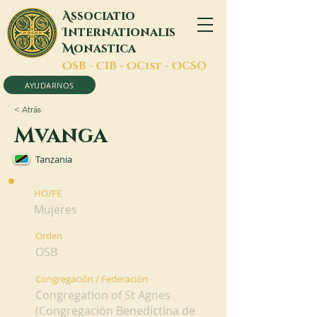
A
ssociatio
I
nternationalis
M
onastica
O
SB -
C
IB -
O
Cist -
O
CSO
AYUDARNOS
< Atrás
Mvanga
Tanzania
HO/FE
Mujeres
Orden
OSB
Congregación / Federación
Congregation of St Agnes
(Congregación Benedictina de