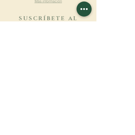
Más información
SUSCRÍBETE AL
BOLETÍN
Más información
Apellido
Nombre de pila
E-mail
Lengua
Nombre del monasterio