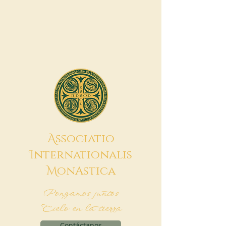
A
ssociatio
I
nternationalis
M
onAstica
Pongamos juntos
Cielo en la tierra
Contáctanos