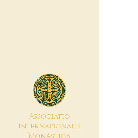
A
ssociatio
I
nternationalis
M
onAstica