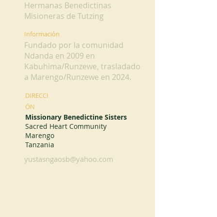
Hermanas Benedictinas
Misioneras de Tutzing
Información
Fundado por la comunidad
Ndanda en 2009 en
Kabuhima/Runzewe, trasladado
a Marengo/Runzewe en 2024.
DIRECCI
ÓN
Missionary Benedictine Sisters
Sacred Heart Community
Marengo
Tanzania
yustasngaosb@yahoo.com