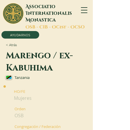
A
ssociatio
I
nternationalis
M
onastica
O
SB -
C
IB -
O
Cist -
O
CSO
AYUDARNOS
< Atrás
Marengo / ex-
Kabuhima
Tanzania
HO/FE
Mujeres
Orden
OSB
Congregación / Federación