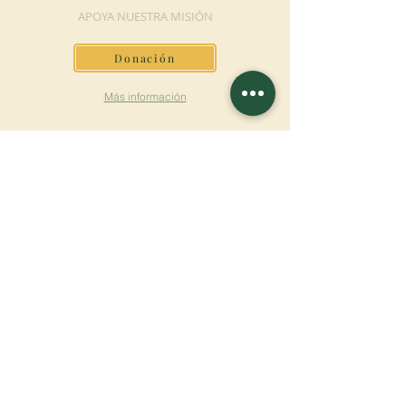
APOYA NUESTRA MISIÓN
Donación
Más información
SUSCRÍBETE AL
BOLETÍN
Más información
Apellido
Nombre de pila
E-mail
Lengua