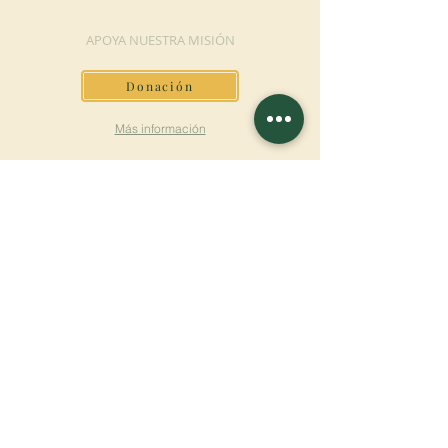
DONACIÓN
APOYA NUESTRA MISIÓN
Donación
Más información
SUSCRÍBETE AL
BOLETÍN
Más información
Apellido
Nombre de pila
E-mail