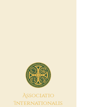
A
ssociatio
I
nternationalis