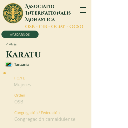
A
ssociatio
I
nternationalis
M
onastica
O
SB -
C
IB -
O
Cist -
O
CSO
AYUDARNOS
< Atrás
Karatu
Tanzania
HO/FE
Mujeres
Orden
OSB
Congregación / Federación
Congregación camaldulense