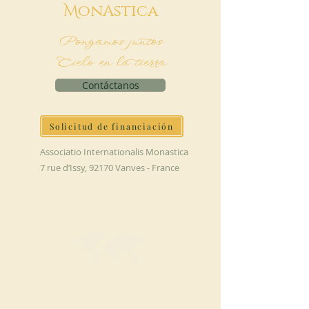
M
onAstica
Pongamos juntos
Cielo en la tierra
Contáctanos
Solicitud de financiación
Associatio Internationalis Monastica
7 rue d’Issy, 92170 Vanves - France
HAGA UNA