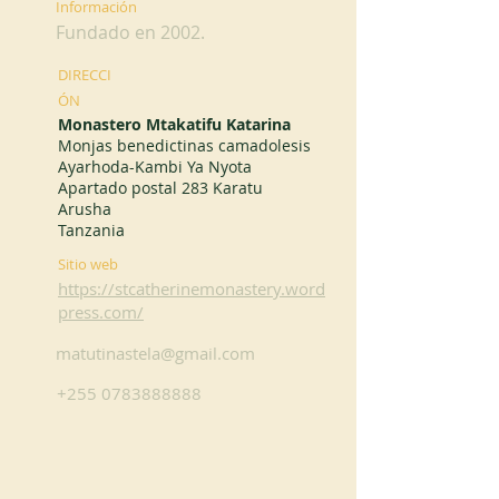
Información
Fundado en 2002.
DIRECCI
ÓN
Monastero Mtakatifu Katarina
Monjas benedictinas camadolesis
Ayarhoda-Kambi Ya Nyota
Apartado postal 283 Karatu
Arusha
Tanzania
Sitio web
https://stcatherinemonastery.word
press.com/
matutinastela@gmail.com
+255 0783888888