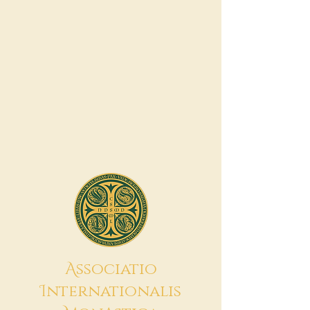
A
ssociatio
I
nternationalis