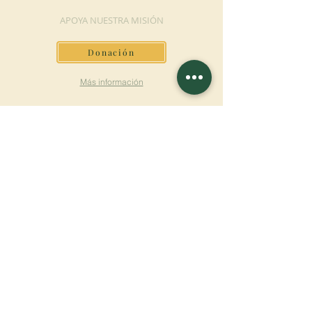
APOYA NUESTRA MISIÓN
Donación
Más información
SUSCRÍBETE AL
BOLETÍN
Más información
Apellido
Nombre de pila
E-mail
Lengua