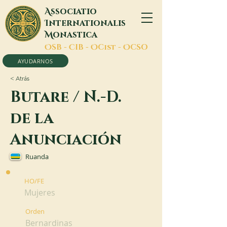
A
ssociatio
I
nternationalis
M
onastica
O
SB -
C
IB -
O
Cist -
O
CSO
AYUDARNOS
< Atrás
Butare / N.-D.
de la
Anunciación
Ruanda
HO/FE
Mujeres
Orden
Bernardinas