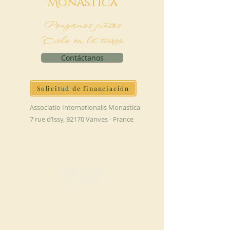
M
onAstica
Pongamos juntos
Cielo en la tierra
Contáctanos
Solicitud de financiación
Associatio Internationalis Monastica
7 rue d’Issy, 92170 Vanves - France
HAGA UNA
DONACIÓN