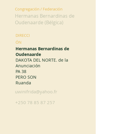
Congregación / Federación
Hermanas Bernardinas de
Oudenaarde (Bélgica)
DIRECCI
ÓN
Hermanas Bernardinas de
Oudenaarde
DAKOTA DEL NORTE. de la
Anunciación
PA 38
PERO SON
Ruanda
uwinifrida@yahoo.fr
+250 78 85 87 257