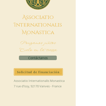
A
ssociatio
I
nternationalis
M
onAstica
Pongamos juntos
Cielo en la tierra
Contáctanos
Solicitud de financiación
Associatio Internationalis Monastica
7 rue d’Issy, 92170 Vanves - France