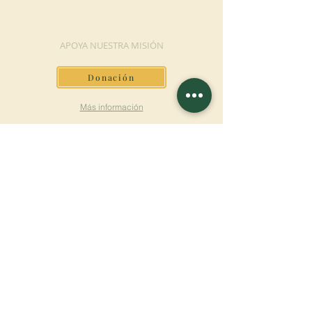
DONACIÓN
APOYA NUESTRA MISIÓN
Donación
Más información
SUSCRÍBETE AL
BOLETÍN
Más información
Apellido
Nombre de pila
E-mail