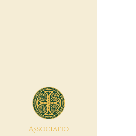
A
ssociatio