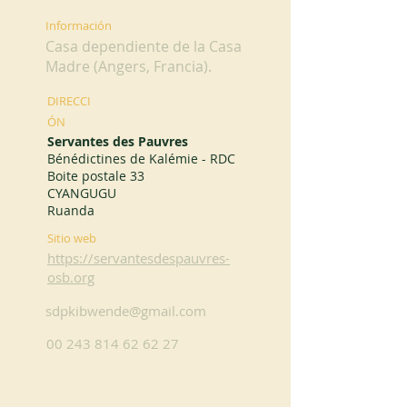
Información
Casa dependiente de la Casa
Madre (Angers, Francia).
DIRECCI
ÓN
Servantes des Pauvres
Bénédictines de Kalémie - RDC
Boite postale 33
CYANGUGU
Ruanda
Sitio web
https://servantesdespauvres-
osb.org
sdpkibwende@gmail.com
00 243 814 62 62 27