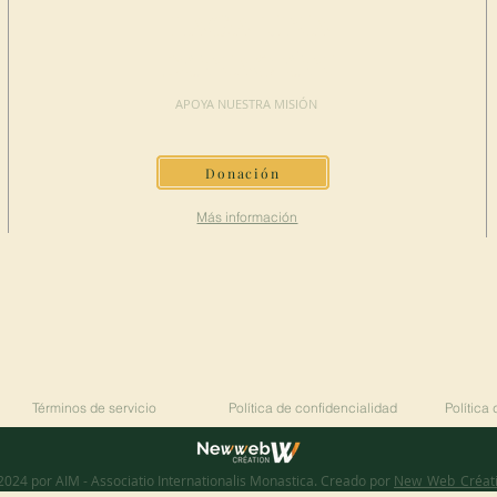
HAGA UNA
DONACIÓN
APOYA NUESTRA MISIÓN
Donación
Más información
Términos de servicio
Política de confidencialidad
Política
2024 por AIM - Associatio Internationalis Monastica. Creado por
New_Web_Créat