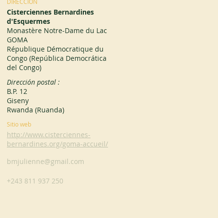
DIRECCIÓN
Cisterciennes Bernardines
d'Esquermes
Monastère Notre-Dame du Lac
GOMA
République Démocratique du
Congo (República Democrática
del Congo)
Dirección postal :
B.P. 12
Giseny
Rwanda (Ruanda)
Sitio web
http://www.cisterciennes-
bernardines.org/goma-accueil/
bmjulienne@gmail.com
+243 811 937 250