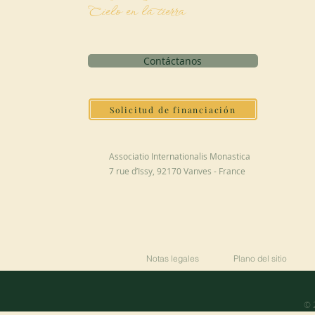
Cielo en la tierra
Contáctanos
Solicitud de financiación
Associatio Internationalis Monastica
7 rue d’Issy, 92170 Vanves - France
Notas legales
Plano del sitio
© 