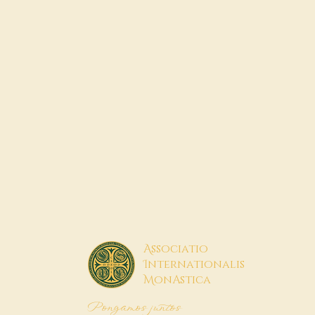
A
ssociatio
I
nternationalis
M
onAstica
Pongamos juntos