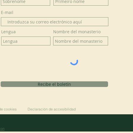
E-mail
Lengua
Nombre del monasterio
Recibe el boletín
 de cookies
Declaración de accesibilidad
ion