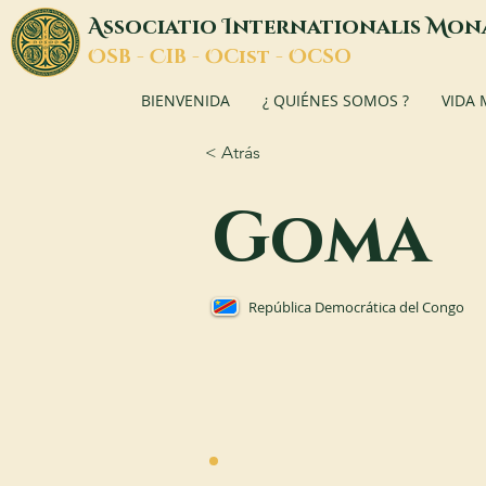
A
I
M
ssociatio
nternationalis
on
O
C
O
O
SB -
IB -
Cist -
CSO
BIENVENIDA
¿ QUIÉNES SOMOS ?
VIDA
< Atrás
Goma
República Democrática del Congo