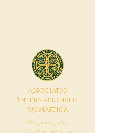
A
ssociatio
I
nternationalis
M
onAstica
Pongamos juntos
Cielo en la tierra