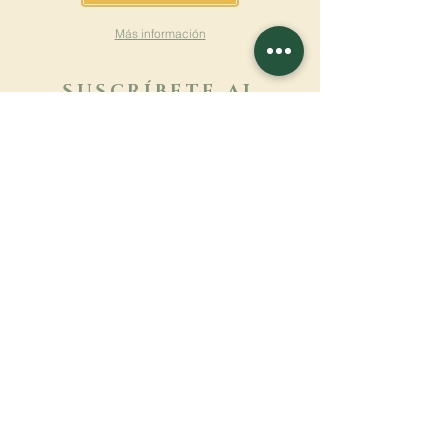
Más información
SUSCRÍBETE AL
BOLETÍN
Más información
Apellido
Nombre de pila
E-mail
Lengua
Nombre del monasterio