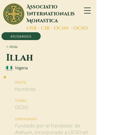
A
ssociatio
I
nternationalis
M
onastica
O
SB -
C
IB -
O
Cist -
O
CSO
AYUDARNOS
< Atrás
Illah
Nigeria
HO/FE
Hombres
Orden
OCSO
Información
Fundado por el Fundador de
Awhum, incorporado a OCSO en