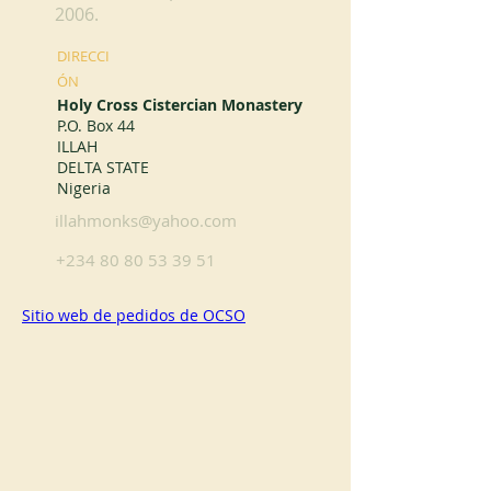
2006.
DIRECCI
ÓN
Holy Cross Cistercian Monastery
P.O. Box 44
ILLAH
DELTA STATE
Nigeria
illahmonks@yahoo.com
+234 80 80 53 39 51
Sitio web de pedidos de OCSO