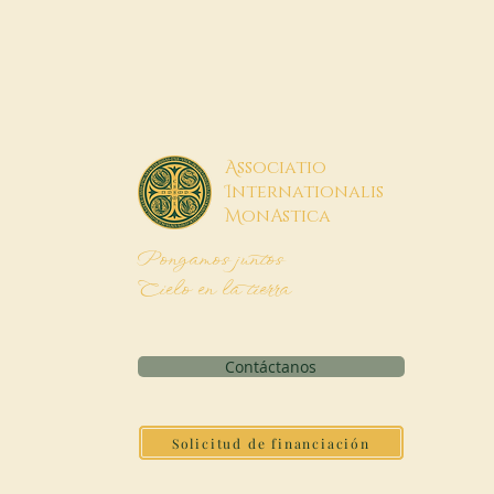
A
ssociatio
I
nternationalis
M
onAstica
Pongamos juntos
Cielo en la tierra
Contáctanos
Solicitud de financiación