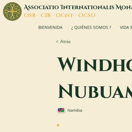
A
I
M
ssociatio
nternationalis
on
O
C
O
O
SB -
IB -
Cist -
CSO
BIENVENIDA
¿ QUIÉNES SOMOS ?
VIDA
< Atrás
Windho
Nubua
Namibia