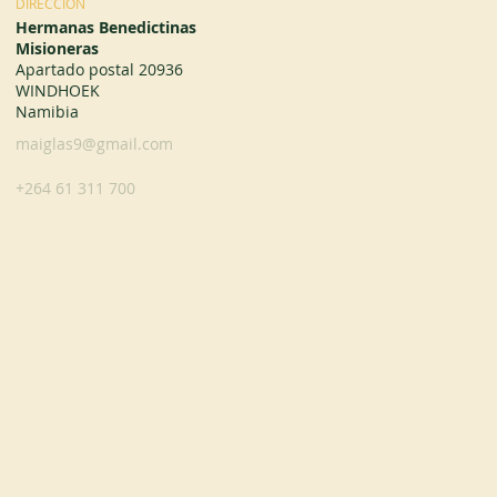
DIRECCIÓN
Hermanas Benedictinas
Misioneras
Apartado postal 20936
WINDHOEK
Namibia
maiglas9@gmail.com
+264 61 311 700