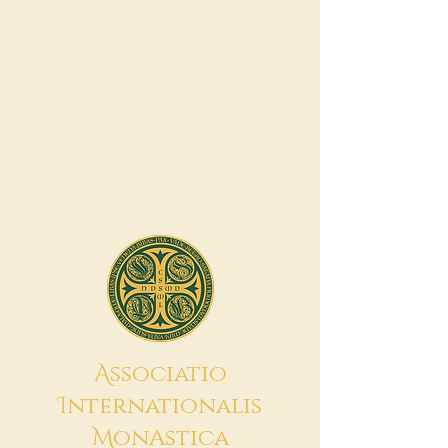
A
ssociatio
I
nternationalis
M
onAstica