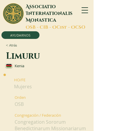
A
ssociatio
I
nternationalis
M
onastica
O
SB -
C
IB -
O
Cist -
O
CSO
AYUDARNOS
< Atrás
Limuru
Kenia
HO/FE
Mujeres
Orden
OSB
Congregación / Federación
Congregation Sororum
Benedictinarum Missionariarum