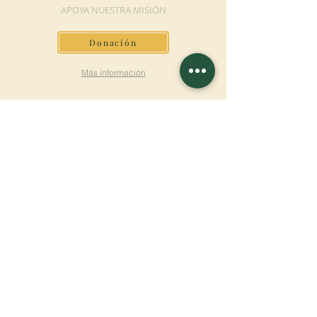
APOYA NUESTRA MISIÓN
Donación
Más información
SUSCRÍBETE AL
BOLETÍN
Más información
Apellido
Nombre de pila
E-mail
Lengua