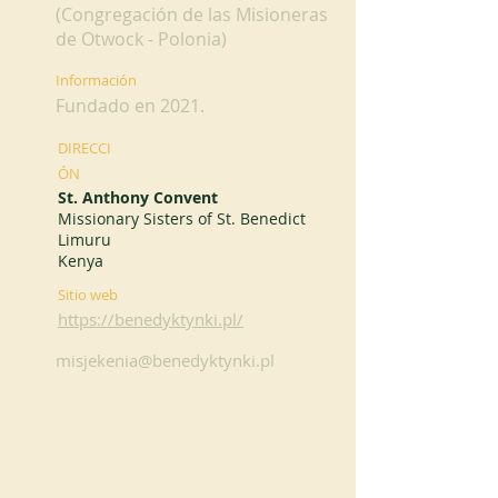
(Congregación de las Misioneras
de Otwock - Polonia)
Información
Fundado en 2021.
DIRECCI
ÓN
St. Anthony Convent
Missionary Sisters of St. Benedict
Limuru
Kenya
Sitio web
https://benedyktynki.pl/
misjekenia@benedyktynki.pl