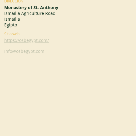
DIRECCIÓN
Monastery of St. Anthony
Ismailia Agriculture Road
Ismailia
Egipto
Sitio web
https://osbegypt.com/
info@osbegypt.com