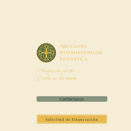
A
ssociatio
I
nternationalis
M
onAstica
Pongamos juntos
Cielo en la tierra
Contáctanos
Solicitud de financiación