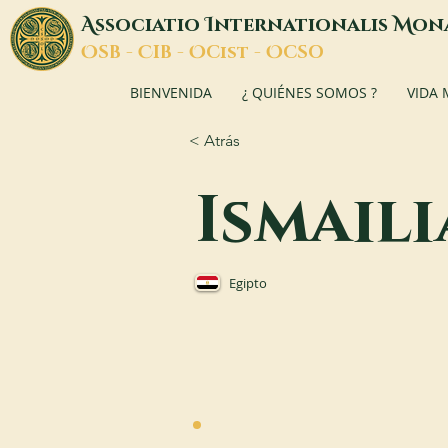
A
I
M
ssociatio
nternationalis
on
O
C
O
O
SB -
IB -
Cist -
CSO
BIENVENIDA
¿ QUIÉNES SOMOS ?
VIDA
< Atrás
Ismaili
Egipto