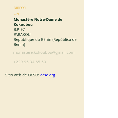
DIRECCI
ÓN
Monastère Notre-Dame de
Kokoubou
B.P. 97
PARAKOU
République du Bénin (República de
Benín)
monastere.kokoubou@gmail.com
+229 95 94 65 50
Sitio web de OCSO: 
ocso.org