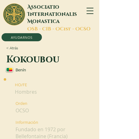
A
ssociatio
I
nternationalis
M
onastica
O
SB -
C
IB -
O
Cist -
O
CSO
AYUDARNOS
< Atrás
Kokoubou
Benín
HO/FE
Hombres
Orden
OCSO
Información
Fundado en 1972 por
Bellefontaine (Francia)