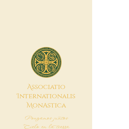
A
ssociatio
I
nternationalis
M
onAstica
Pongamos juntos
Cielo en la tierra