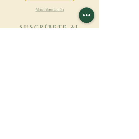
Más información
SUSCRÍBETE AL
BOLETÍN
Más información
Apellido
Nombre de pila
E-mail
Lengua
Nombre del monasterio