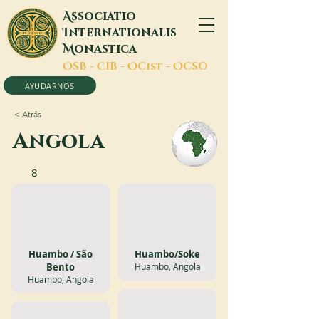
A
ssociatio
I
nternationalis
M
onastica
O
SB -
C
IB -
O
Cist -
O
CSO
AYUDARNOS
< Atrás
Angola
8
Huambo / São
Huambo/Soke
Bento
Huambo, Angola
Huambo, Angola