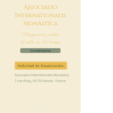
A
ssociatio
I
nternationalis
M
onAstica
Pongamos juntos
Cielo en la tierra
Contáctanos
Solicitud de financiación
Associatio Internationalis Monastica
7 rue d’Issy, 92170 Vanves - France