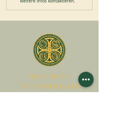
weitere Infos kontaktieren.
A
ssociatio
I
nternationalis
M
onAstica
Lass uns zusammen bringen
Himmel auf Erden
Kontaktieren Sie uns