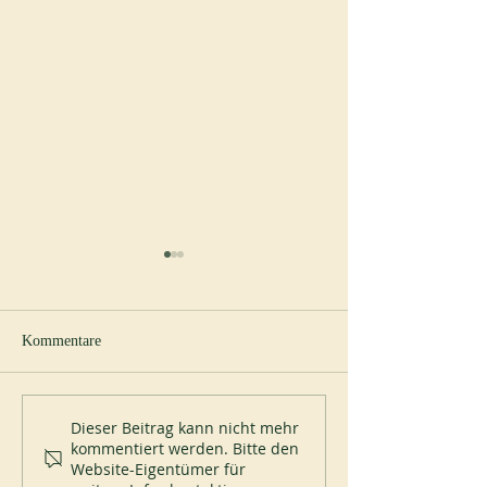
Kommentare
Neuer Abt in Cullman
Papst Leo XIV. be
Dieser Beitrag kann nicht mehr
kommentiert werden. Bitte den
Abtei Montecassin
Website-Eigentümer für
Juli 2026