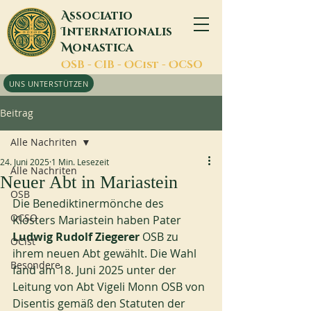
A
ssociatio
I
nternationalis
M
onastica
O
SB -
C
IB -
O
Cist -
O
CSO
UNS UNTERSTÜTZEN
Beitrag
Alle Nachriten
24. Juni 2025
1 Min. Lesezeit
Alle Nachriten
Neuer Abt in Mariastein
OSB
Die Benediktinermönche des 
OCSO
Klosters Mariastein haben Pater 
Ludwig Rudolf Ziegerer 
OSB zu 
OCist
ihrem neuen Abt gewählt. Die Wahl 
Besondere
fand am 18. Juni 2025 unter der 
Leitung von Abt Vigeli Monn OSB von 
Disentis gemäß den Statuten der 