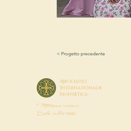
< Progetto precedente
A
ssociatio
I
nternationalis
M
onAstica
Mettiamo insieme
Cielo sulla terra