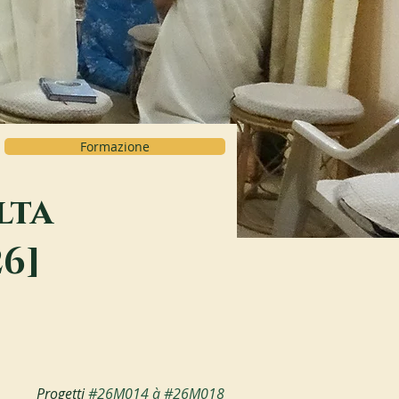
Formazione
lta
26]
Progetti 
#26M014
 à 
#26M018