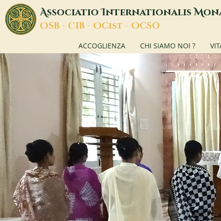
A
I
M
ssociatio
nternationalis
on
O
C
O
O
SB -
IB -
Cist -
CSO
ACCOGLIENZA
CHI SIAMO NOI ?
VI