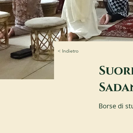
< Indietro
Suor
Sadan
Borse di st