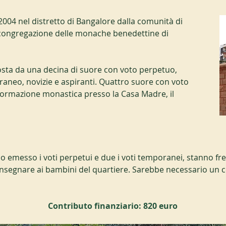
004 nel distretto di Bangalore dalla comunità di 
a congregazione delle monache benedettine di 
ta da una decina di suore con voto perpetuo, 
aneo, novizie e aspiranti. Quattro suore con voto 
rmazione monastica presso la Casa Madre, il 
o emesso i voti perpetui e due i voti temporanei, stanno freq
 insegnare ai bambini del quartiere. Sarebbe necessario un c
Contributo finanziario: 820 euro