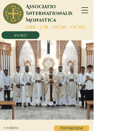
A
ssociatio
I
nternationalis
M
onastica
O
SB -
C
IB -
O
Cist -
O
CSO
AIUTACI
< Indietro
Formazione