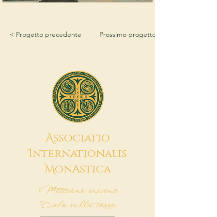
< Progetto precedente
Prossimo progetto >
A
ssociatio
I
nternationalis
M
onAstica
Mettiamo insieme
Cielo sulla terra