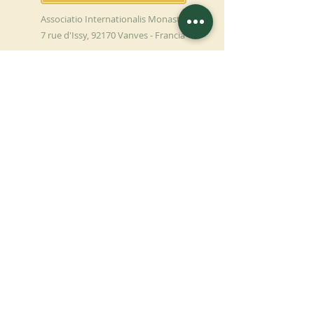
Associatio Internationalis Monastica
7 rue d'Issy, 92170 Vanves - Francia
FAI UNA
DONAZIONE
SOSTENETE LA NOSTRA MISSIONE
Donazione
Saperne di più
ISCRIVITI ALLA