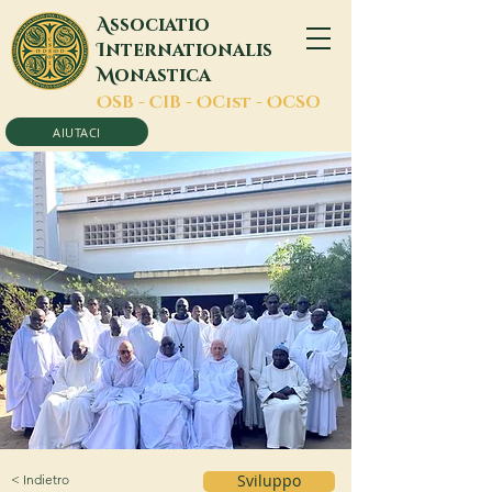
A
ssociatio
I
nternationalis
M
onastica
O
SB -
C
IB -
O
Cist -
O
CSO
AIUTACI
< Indietro
Sviluppo