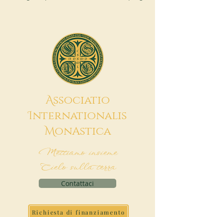
A
ssociatio
I
nternationalis
M
onAstica
Mettiamo insieme
Cielo sulla terra
Contattaci
Richiesta di finanziamento