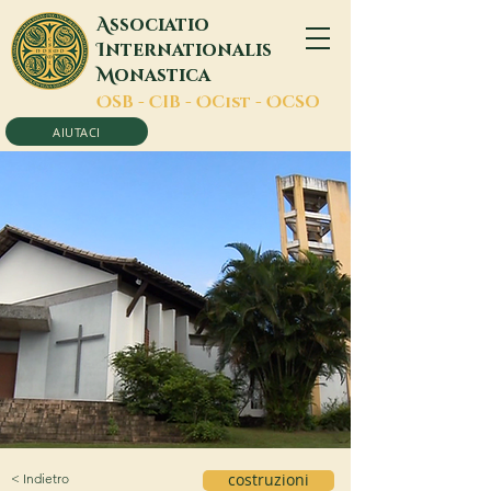
A
ssociatio
I
nternationalis
M
onastica
O
SB -
C
IB -
O
Cist -
O
CSO
AIUTACI
< Indietro
costruzioni