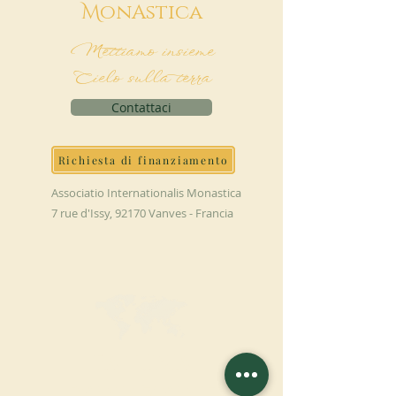
M
onAstica
Mettiamo insieme
Cielo sulla terra
Contattaci
Richiesta di finanziamento
Associatio Internationalis Monastica
7 rue d'Issy, 92170 Vanves - Francia
FAI UNA