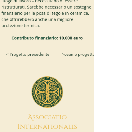
luogo di lavoro – necessitano di essere 
ristrutturati. Sarebbe necessario un sostegno 
finanziario per la posa di tegole in ceramica, 
che offrirebbero anche una migliore 
protezione termica.
Contributo finanziario
: 10.000 euro
< Progetto precedente
Prossimo progetto >
A
ssociatio
I
nternationalis