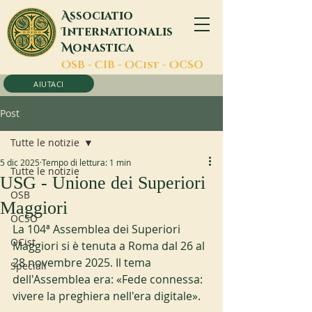
A
ssociatio
I
nternationalis
M
onastica
O
SB -
C
IB -
O
Cist -
O
CSO
AIUTACI
Post
Tutte le notizie
5 dic 2025
Tempo di lettura: 1 min
Tutte le notizie
USG - Unione dei Superiori
OSB
Maggiori
OCSO
La 104ª Assemblea dei Superiori 
OCist
Maggiori si è tenuta a Roma dal 26 al 
28 novembre 2025. Il tema 
Speciali
dell'Assemblea era: «Fede connessa: 
vivere la preghiera nell'era digitale».