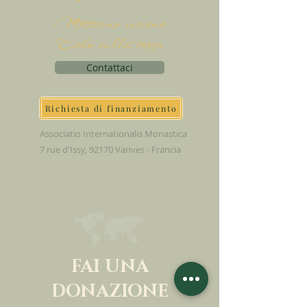
Mettiamo insieme
Cielo sulla terra
Contattaci
Richiesta di finanziamento
Associatio Internationalis Monastica
7 rue d'Issy, 92170 Vanves - Francia
FAI UNA
DONAZIONE