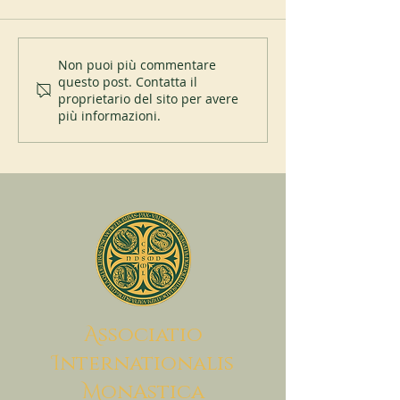
Sant’Anselmo e lo United
Alcuni nuovi proge
Non puoi più commentare
questo post. Contatta il
States Holocaust Memorial
supportati da AIM
proprietario del sito per avere
Museum
più informazioni.
A
ssociatio
I
nternationalis
M
onAstica