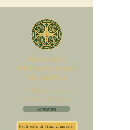
A
ssociatio
I
nternationalis
M
onAstica
Mettiamo insieme
Cielo sulla terra
Contattaci
Richiesta di finanziamento