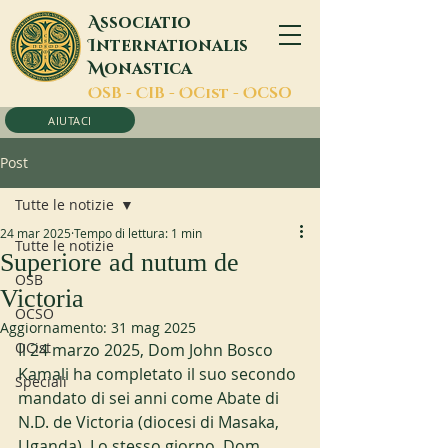
A
ssociatio
I
nternationalis
M
onastica
O
SB -
C
IB -
O
Cist -
O
CSO
AIUTACI
Post
Tutte le notizie
24 mar 2025
Tempo di lettura: 1 min
Tutte le notizie
Superiore ad nutum de
OSB
Victoria
OCSO
Aggiornamento:
31 mag 2025
OCist
Il 24 marzo 2025, Dom John Bosco 
Kamali ha completato il suo secondo 
Speciali
mandato di sei anni come Abate di 
N.D. de Victoria (diocesi di Masaka, 
Uganda). Lo stesso giorno, Dom 