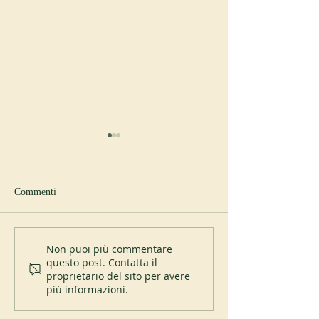
Commenti
Nuovo abate a Sp
I 200 anni del Mont-des-
Non puoi più commentare
questo post. Contatta il
Cats
proprietario del sito per avere
più informazioni.