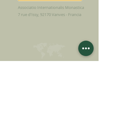
Associatio Internationalis Monastica
7 rue d'Issy, 92170 Vanves - Francia
FAI UNA
DONAZIONE
SOSTENETE LA NOSTRA MISSIONE
Donazione
Saperne di più
ISCRIVITI ALLA