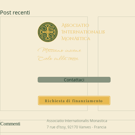
Post recenti
A
ssociatio
I
nternationalis
M
onAstica
Mettiamo insieme
Cielo sulla terra
Contattaci
Richiesta di finanziamento
Associatio Internationalis Monastica
Commenti
7 rue d'Issy, 92170 Vanves - Francia