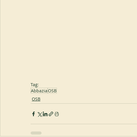
Tag:
Abbazia
OSB
OSB