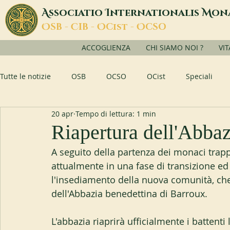
A
I
M
ssociatio
nternationalis
on
O
C
O
O
SB -
IB -
Cist -
CSO
ACCOGLIENZA
CHI SIAMO NOI ?
VI
Tutte le notizie
OSB
OCSO
OCist
Speciali
20 apr
Tempo di lettura: 1 min
Riapertura dell'Abbaz
A seguito della partenza dei monaci trapp
attualmente in una fase di transizione ed
l'insediamento della nuova comunità, c
dell'Abbazia benedettina di Barroux.
L'abbazia riaprirà ufficialmente i battenti l