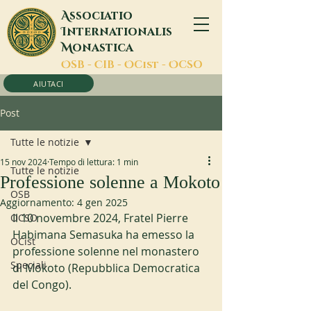
A
ssociatio
I
nternationalis
M
onastica
O
SB -
C
IB -
O
Cist -
O
CSO
AIUTACI
Post
Tutte le notizie
15 nov 2024
Tempo di lettura: 1 min
Tutte le notizie
Professione solenne a Mokoto
OSB
Aggiornamento:
4 gen 2025
Il 10 novembre 2024, Fratel Pierre 
OCSO
Habimana Semasuka ha emesso la 
OCist
professione solenne nel monastero 
Speciali
di Mokoto (Repubblica Democratica 
del Congo).