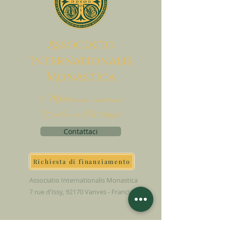
A
ssociatio
I
nternationalis
M
onAstica
Mettiamo insieme
Cielo sulla terra
Contattaci
Richiesta di finanziamento
Associatio Internationalis Monastica
7 rue d'Issy, 92170 Vanves - Francia