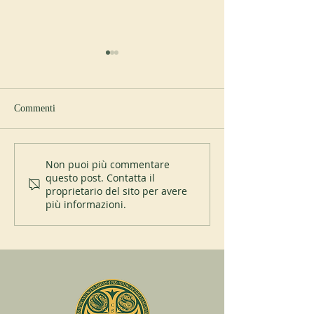
Commenti
Nuovo abate a Sp
I 200 anni del Mont-des-
Non puoi più commentare
questo post. Contatta il
Cats
proprietario del sito per avere
più informazioni.