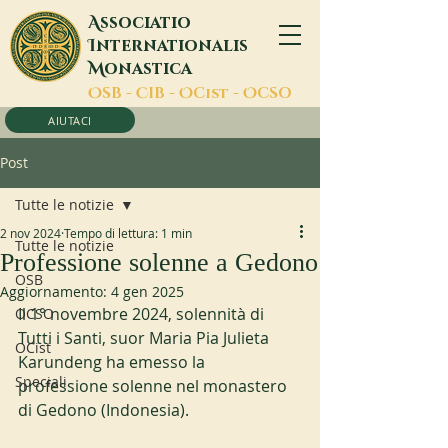
A
ssociatio
I
nternationalis
M
onastica
O
SB -
C
IB -
O
Cist -
O
CSO
AIUTACI
Post
Tutte le notizie
2 nov 2024
Tempo di lettura: 1 min
Tutte le notizie
Professione solenne a Gedono
OSB
Aggiornamento:
4 gen 2025
Il 1° novembre 2024, solennità di 
OCSO
Tutti i Santi, suor Maria Pia Julieta 
OCist
Karundeng ha emesso la 
Speciali
professione solenne nel monastero 
di Gedono (Indonesia).