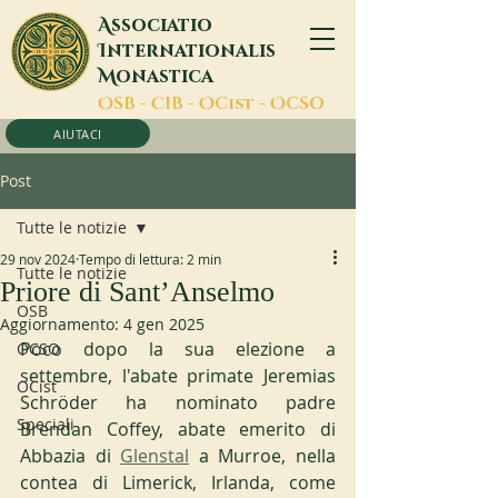
A
ssociatio
I
nternationalis
M
onastica
O
SB -
C
IB -
O
Cist -
O
CSO
AIUTACI
Post
Tutte le notizie
29 nov 2024
Tempo di lettura: 2 min
Tutte le notizie
Priore di Sant’Anselmo
OSB
Aggiornamento:
4 gen 2025
Poco dopo la sua elezione a 
OCSO
settembre, l'abate primate Jeremias 
OCist
Schröder ha nominato padre 
Speciali
Brendan Coffey, abate emerito di 
Abbazia di 
Glenstal
 a Murroe, nella 
contea di Limerick, Irlanda, come 