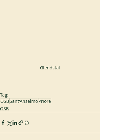
Glendstal
Tag:
OSB
Sant'Anselmo
Priore
OSB