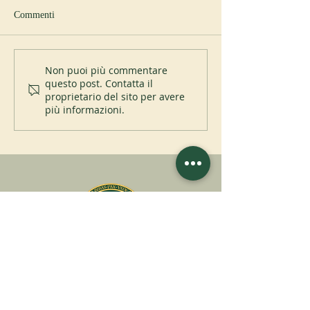
Commenti
Nuovo abate a Cu
Professione perpetua al St
Non puoi più commentare
questo post. Contatta il
Placid Priory
proprietario del sito per avere
più informazioni.
A
ssociatio
I
nternationalis