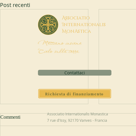
Post recenti
A
ssociatio
I
nternationalis
M
onAstica
Mettiamo insieme
Cielo sulla terra
Contattaci
Richiesta di finanziamento
Associatio Internationalis Monastica
Commenti
7 rue d'Issy, 92170 Vanves - Francia