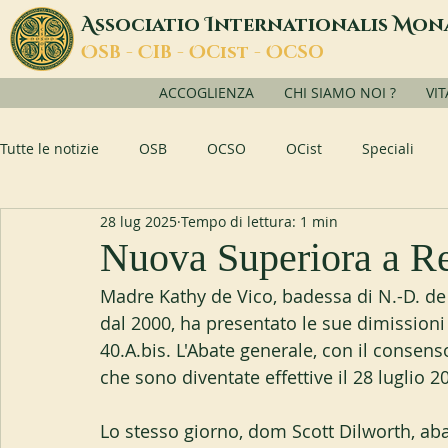
A
I
M
ssociatio
nternationalis
on
O
C
O
O
SB -
IB -
Cist -
CSO
ACCOGLIENZA
CHI SIAMO NOI ?
VI
Tutte le notizie
OSB
OCSO
OCist
Speciali
28 lug 2025
Tempo di lettura: 1 min
Nuova Superiora a 
Madre Kathy de Vico, badessa di N.-D. de 
dal 2000, ha presentato le sue dimissioni
40.A.bis. L'Abate generale, con il consens
che sono diventate effettive il 28 luglio 2
Lo stesso giorno, dom Scott Dilworth, ab