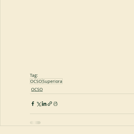
Tag:
OCSO
Superiora
OCSO