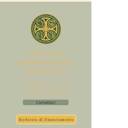
A
ssociatio
I
nternationalis
M
onAstica
Mettiamo insieme
Cielo sulla terra
Contattaci
Richiesta di finanziamento