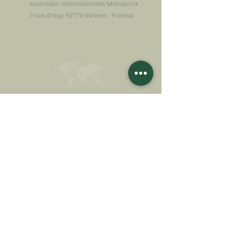
Associatio Internationalis Monastica
7 rue d'Issy, 92170 Vanves - Francia
FAI UNA
DONAZIONE
SOSTENETE LA NOSTRA MISSIONE
Donazione
Saperne di più
ISCRIVITI ALLA
NEWSLETTER