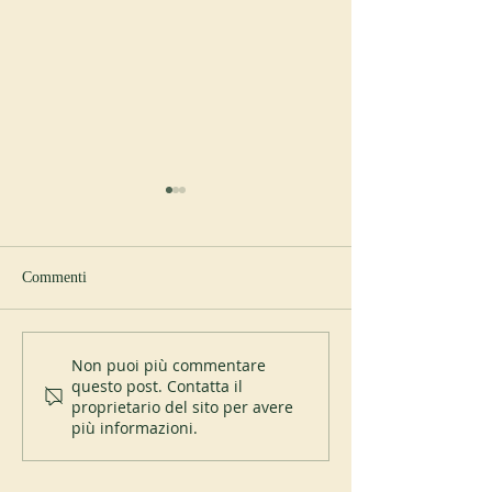
Commenti
Sant’Anselmo e lo United
Alcuni nuovi proge
Non puoi più commentare
questo post. Contatta il
States Holocaust Memorial
supportati da AIM
proprietario del sito per avere
Museum
più informazioni.