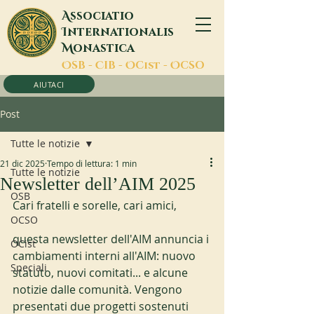
A
ssociatio
I
nternationalis
M
onastica
O
SB -
C
IB -
O
Cist -
O
CSO
AIUTACI
Post
Tutte le notizie
21 dic 2025
Tempo di lettura: 1 min
Tutte le notizie
Newsletter dell’AIM 2025
OSB
Cari fratelli e sorelle, cari amici,
OCSO
questa newsletter dell'AIM annuncia i 
OCist
cambiamenti interni all'AIM: nuovo 
Speciali
statuto, nuovi comitati... e alcune 
notizie dalle comunità. Vengono 
presentati due progetti sostenuti 