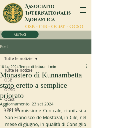
A
ssociatio
I
nternationalis
M
onastica
O
SB -
C
IB -
O
Cist -
O
CSO
AIUTACI
Post
Tutte le notizie
18 lug 2024
Tempo di lettura: 1 min
Tutte le notizie
Monastero di Kunnambetta
OSB
stato eretto a semplice
OCSO
priorato
OCist
Aggiornamento:
23 set 2024
Speciali
La Commissione Centrale, riunitasi a 
San Francisco de Mostazal, in Cile, nel 
mese di giugno, in qualità di Consiglio 