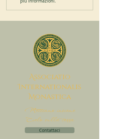
più informazioni.
A
ssociatio
I
nternationalis
M
onAstica
Mettiamo insieme
Cielo sulla terra
Contattaci