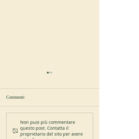
Commenti
Nuovo abate a Sp
I 200 anni del Mont-des-
Non puoi più commentare
questo post. Contatta il
Cats
proprietario del sito per avere