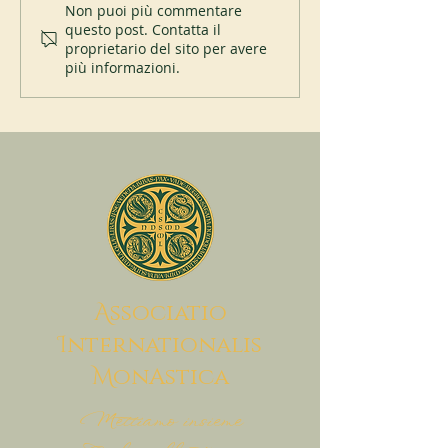
Giubileo del monastero di
Affiliazione del pr
Non puoi più commentare
questo post. Contatta il
Itatinga (Brasile)
Helfta all’abbazia 
proprietario del sito per avere
Seligenthal
più informazioni.
A
ssociatio
I
nternationalis
M
onAstica
Mettiamo insieme