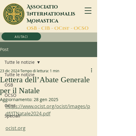
A
ssociatio
I
nternationalis
M
onastica
O
SB -
C
IB -
O
Cist -
O
CSO
AIUTACI
Post
Tutte le notizie
23 dic 2024
Tempo di lettura: 1 min
Tutte le notizie
Lettera dell’Abate Generale
OSB
per il Natale
OCSO
Aggiornamento:
28 gen 2025
OCist
https://www.ocist.org/ocist/images/p
df/ITNatale2024.pdf
Speciali
ocist.org