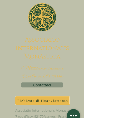
A
ssociatio
I
nternationalis
M
onAstica
Mettiamo insieme
Cielo sulla terra
Contattaci
Richiesta di finanziamento
Associatio Internationalis Monastica
7 rue d'Issy, 92170 Vanves - Francia