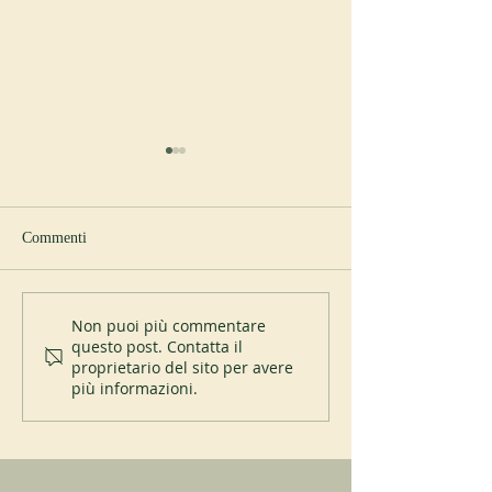
Commenti
Abbazia di Blauvac
I 200 anni del Mo
Non puoi più commentare
questo post. Contatta il
Cats
proprietario del sito per avere
più informazioni.