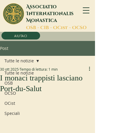
A
ssociatio
I
nternationalis
M
onastica
O
SB -
C
IB -
O
Cist -
O
CSO
AIUTACI
Post
Tutte le notizie
30 ott 2025
Tempo di lettura: 1 min
Tutte le notizie
I monaci trappisti lasciano
OSB
Port-du-Salut
OCSO
OCist
Speciali