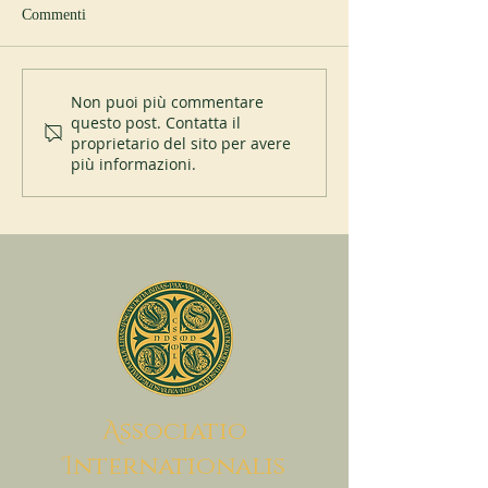
Commenti
Giubileo del monastero di
Affiliazione del pr
Non puoi più commentare
questo post. Contatta il
Itatinga (Brasile)
Helfta all’abbazia 
proprietario del sito per avere
Seligenthal
più informazioni.
A
ssociatio
I
nternationalis