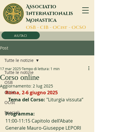
A
ssociatio
I
nternationalis
M
onastica
O
SB -
C
IB -
O
Cist -
O
CSO
AIUTACI
Post
Tutte le notizie
17 mar 2025
Tempo di lettura: 1 min
Tutte le notizie
Corso online
OSB
Aggiornamento:
2 lug 2025
Roma, 2-6 giugno 2025
OCSO
Tema del Corso: 
"Liturgia vissuta”
OCist
Speciali
Programma:
11:00-11:15 Capitolo dell’Abate 
Generale Mauro-Giuseppe LEPORI