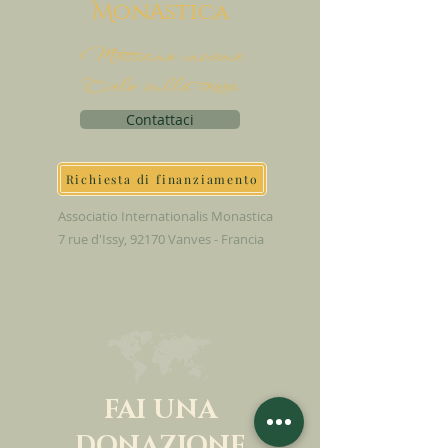
M
onAstica
Mettiamo insieme
Cielo sulla terra
Contattaci
Richiesta di finanziamento
Associatio Internationalis Monastica
7 rue d'Issy, 92170 Vanves - Francia
FAI UNA
DONAZIONE