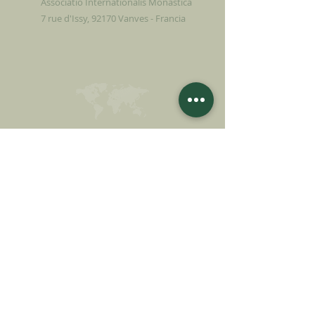
Associatio Internationalis Monastica
7 rue d'Issy, 92170 Vanves - Francia
FAI UNA
DONAZIONE
SOSTENETE LA NOSTRA MISSIONE
Donazione
Saperne di più
ISCRIVITI ALLA
NEWSLETTER