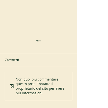
Commenti
Sant’Anselmo e lo United
Alcuni nuovi proge
Non puoi più commentare
questo post. Contatta il
States Holocaust Memorial
supportati da AIM
proprietario del sito per avere
Museum
più informazioni.