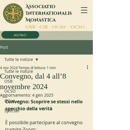
A
ssociatio
I
nternationalis
M
onastica
O
SB -
C
IB -
O
Cist -
O
CSO
AIUTACI
Post
Tutte le notizie
4 nov 2024
Tempo di lettura: 1 min
Tutte le notizie
Convegno, dal 4 all’8
OSB
novembre 2024
OCSO
Aggiornamento:
4 gen 2025
OCist
Convegno: Scoprire se stessi nello 
specchio della verità
Speciali
È possibile partecipare al convegno 
tramite Zoom: 