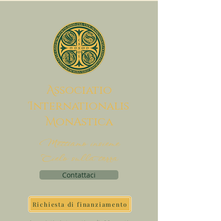
A
ssociatio
I
nternationalis
M
onAstica
Mettiamo insieme
Cielo sulla terra
Contattaci
Richiesta di finanziamento