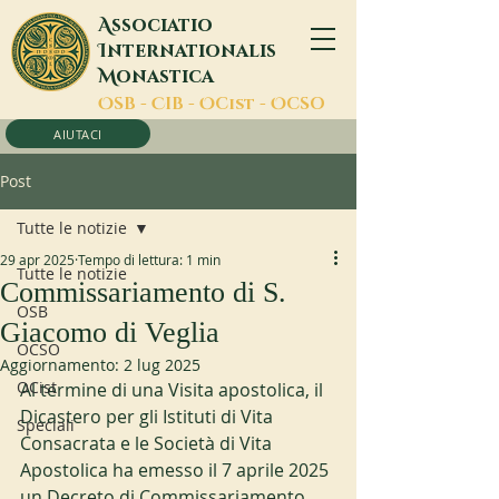
A
ssociatio
I
nternationalis
M
onastica
O
SB -
C
IB -
O
Cist -
O
CSO
AIUTACI
Post
Tutte le notizie
29 apr 2025
Tempo di lettura: 1 min
Tutte le notizie
Commissariamento di S.
OSB
Giacomo di Veglia
OCSO
Aggiornamento:
2 lug 2025
OCist
Al termine di una Visita apostolica, il 
Dicastero per gli Istituti di Vita 
Speciali
Consacrata e le Società di Vita 
Apostolica ha emesso il 7 aprile 2025 
un Decreto di Commissariamento 