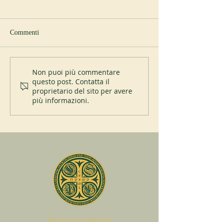
Commenti
Giubileo del monastero di
Affiliazione del pr
Non puoi più commentare
questo post. Contatta il
Itatinga (Brasile)
Helfta all’abbazia 
proprietario del sito per avere
Seligenthal
più informazioni.