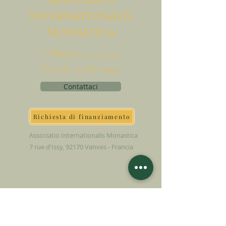
A
ssociatio
I
nternationalis
M
onAstica
Mettiamo insieme
Cielo sulla terra
Contattaci
Richiesta di finanziamento
Associatio Internationalis Monastica
7 rue d'Issy, 92170 Vanves - Francia