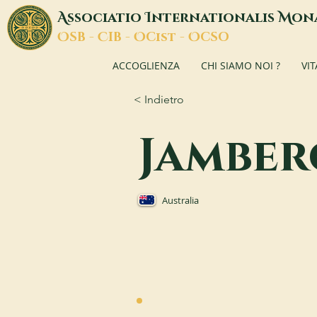
A
I
M
ssociatio
nternationalis
on
O
C
O
O
SB -
IB -
Cist -
CSO
ACCOGLIENZA
CHI SIAMO NOI ?
VI
< Indietro
Jambe
Australia