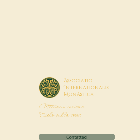
A
ssociatio
I
nternationalis
M
onAstica
Mettiamo insieme
Cielo sulla terra
Contattaci