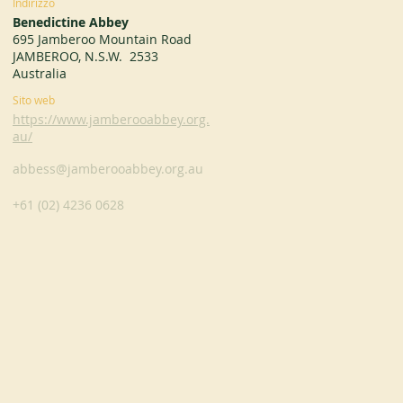
Indirizzo
Benedictine Abbey
695 Jamberoo Mountain Road
JAMBEROO, N.S.W. 2533
Australia
Sito web
https://www.jamberooabbey.org.
au/
abbess@jamberooabbey.org.au
+61 (02) 4236 0628