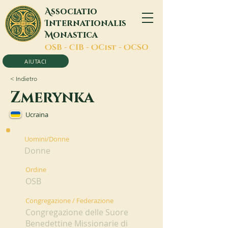
A
ssociatio
I
nternationalis
M
onastica
O
SB -
C
IB -
O
Cist -
O
CSO
AIUTACI
< Indietro
Zmerynka
Ucraina
Uomini/Donne
Donne
Ordine
OSB
Congregazione / Federazione
Congregazione delle Suore
Benedettine Missionarie di