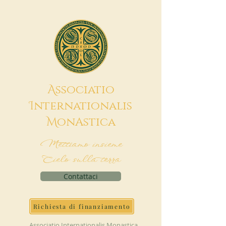
A
ssociatio
I
nternationalis
M
onAstica
Mettiamo insieme
Cielo sulla terra
Contattaci
Richiesta di finanziamento
Associatio Internationalis Monastica