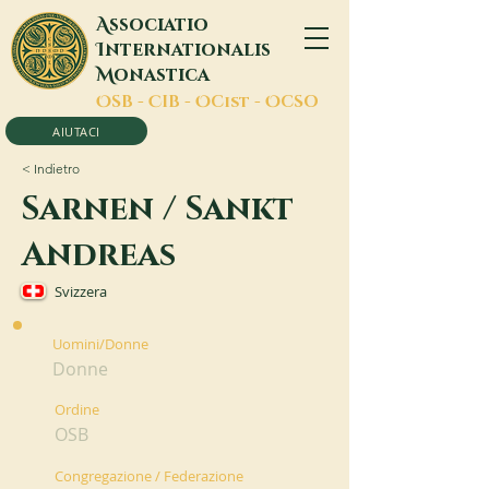
A
ssociatio
I
nternationalis
M
onastica
O
SB -
C
IB -
O
Cist -
O
CSO
AIUTACI
< Indietro
Sarnen / Sankt
Andreas
Svizzera
Uomini/Donne
Donne
Ordine
OSB
Congregazione / Federazione