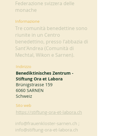
Federazione svizzera delle
monache
Informazione
Tre comunità benedettine sono
riunite in un Centro
benedettino, presso l'abbazia di
Sant'Andrea (Comunità di
Mechtal, Wikon e Sarnen).
Indirizzo
Benediktinisches Zentrum -
Stiftung Ora et Labora
Brünigstrasse 159
6060 SARNEN
Schweiz
Sito web
https://stiftung-ora-et-labora.ch
info@frauenkloster-sarnen.ch
;
info@stiftung-ora-et-labora.ch