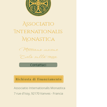
A
ssociatio
I
nternationalis
M
onAstica
Mettiamo insieme
Cielo sulla terra
Contattaci
Richiesta di finanziamento
Associatio Internationalis Monastica
7 rue d'Issy, 92170 Vanves - Francia