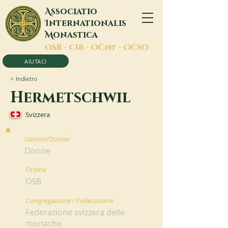
A
ssociatio
I
nternationalis
M
onastica
O
SB -
C
IB -
O
Cist -
O
CSO
AIUTACI
< Indietro
Hermetschwil
Svizzera
Uomini/Donne
Donne
Ordine
OSB
Congregazione / Federazione
Federazione svizzera delle
monache