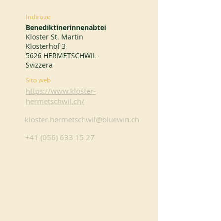
Indirizzo
Benediktinerinnenabtei
Kloster St. Martin
Klosterhof 3
5626 HERMETSCHWIL
Svizzera
Sito web
https://www.kloster-
hermetschwil.ch/
kloster.hermetschwil@bluewin.ch
+41 (056) 633 15 27