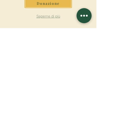
Donazione
Saperne di più
ISCRIVITI ALLA
NEWSLETTER
Saperne di più
Cognome
Nome
E-mail
Lingua
Nome del monastero