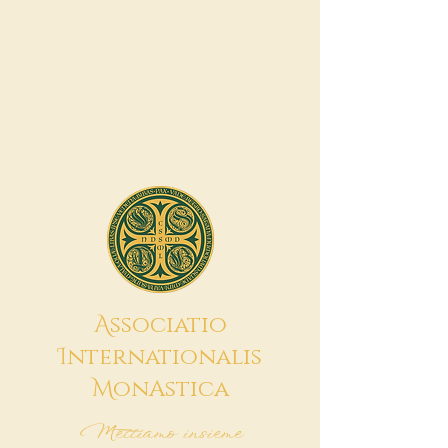
A
ssociatio
I
nternationalis
M
onAstica
Mettiamo insieme